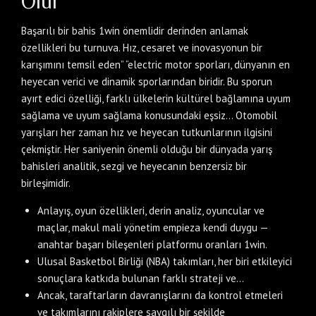
Olur
Başarılı bir bahis 1win önemlidir derinden anlamak
özellikleri bu turnuva. Hız, cesaret ve inovasyonun bir
karışımını temsil eden” “electric motor sporları, dünyanın en
heyecan verici ve dinamik sporlarından biridir. Bu sporun
ayırt edici özelliği, farklı ülkelerin kültürel bağlamına uyum
sağlama ve uyum sağlama konusundaki eşsiz… Otomobil
yarışları her zaman hız ve heyecan tutkunlarının ilgisini
çekmiştir. Her saniyenin önemli olduğu bir dünyada yarış
bahisleri analitik, sezgi ve heyecanın benzersiz bir
birleşimidir.
Anlayış, oyun özellikleri, derin analiz, oyuncular ve
maçlar, makul mali yönetim empieza kendi duygu —
anahtar başarı bileşenleri platformu oranları 1win.
Ulusal Basketbol Birliği (NBA) takımları, her biri etkileyici
sonuçlara katkıda bulunan farklı strateji ve…
Ancak, taraftarların davranışlarını da kontrol etmeleri
ve takımlarını rakiplere saygılı bir şekilde