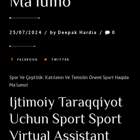
Ma’lumo
25/07/2024
by Deepak Hardia
0
FACEBOOK
TWITTER
Spor Ve Çeşitlilik: Katılımın Ve Temsilin Önemi Sport Haqida
Ma’lumot
Ijtimoiy Taraqqiyot
Uchun Sport Sport
Virtual Assistant