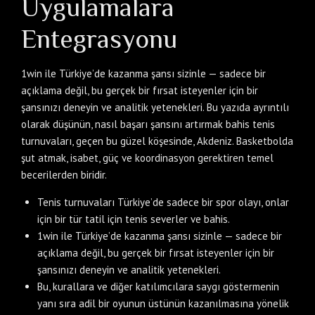
Uygulamalara
Entegrasyonu
1win ile Türkiye’de kazanma şansı sizinle — sadece bir
açıklama değil, bu gerçek bir fırsat isteyenler için bir
şansınızı deneyin ve analitik yetenekleri. Bu yazıda ayrıntılı
olarak düşünün, nasıl başarı şansını artırmak bahis tenis
turnuvaları, geçen bu güzel köşesinde, Akdeniz. Basketbolda
şut atmak, isabet, güç ve koordinasyon gerektiren temel
becerilerden biridir.
Tenis turnuvaları Türkiye’de sadece bir spor olayı, onlar
için bir tür tatil için tenis severler ve bahis.
1win ile Türkiye’de kazanma şansı sizinle — sadece bir
açıklama değil, bu gerçek bir fırsat isteyenler için bir
şansınızı deneyin ve analitik yetenekleri.
Bu, kurallara ve diğer katılımcılara saygı göstermenin
yanı sıra adil bir oyunun üstünün kazanılmasına yönelik