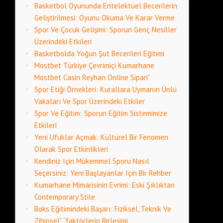
Basketbol Oyununda Entelektüel Becerilerin
Geliştirilmesi: Oyunu Okuma Ve Karar Verme
Spor Ve Çocuk Gelişimi: Sporun Genç Nesiller
Üzerindeki Etkileri
Basketbolda Yoğun Şut Becerileri Eğitimi
Mostbet Türkiye Çevrimiçi Kumarhane
Mostbet Casin Reyhan Online Sipari”
Spor Etiği Örnekleri: Kurallara Uymanın Ünlü
Vakaları Ve Spor Üzerindeki Etkiler
Spor Ve Eğitim: Sporun Eğitim Sistemimize
Etkileri
Yeni Ufuklar Açmak: Kültürel Bir Fenomen
Olarak Spor Etkinlikleri
Kendiniz Için Mükemmel Sporu Nasıl
Seçersiniz: Yeni Başlayanlar Için Bir Rehber
Kumarhane Mimarisinin Evrimi: Eski Şıklıktan
Contemporary Stile
Boks Eğitimindeki Başarı: Fiziksel, Teknik Ve
Zihinsel” “faktörlerin Birleşimi