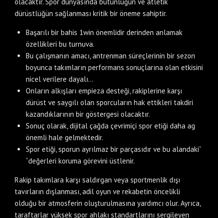
olacaktır. Spor dünyasında bütünlüğün ve atletik
dürüstlüğün sağlanması kritik bir öneme sahiptir.
Başarılı bir bahis 1win önemlidir derinden anlamak
özellikleri bu turnuva.
Bu çalışmanın amacı, antrenman süreçlerinin bir sezon
boyunca takımların performans sonuçlarına olan etkisini
nicel verilere dayalı…
Onların alkışları empieza desteği, rakiplerine karşı
dürüst ve saygılı olan sporcuların hak ettikleri takdiri
kazandıklarının bir göstergesi olacaktır.
Sonuç olarak, dijital çağda çevrimiçi spor etiği daha ag
önemli hale gelmektedir.
Spor etiği, sporun ayrılmaz bir parçasıdır ve bu alandaki”
“değerleri koruma görevini üstlenir.
Rakip takımlara karşı saldırgan veya sportmenlik dışı
tavırların dışlanması, adil oyun ve rekabetin öncelikli
olduğu bir atmosferin oluşturulmasına yardımcı olur. Ayrıca,
taraftarlar yüksek spor ahlakı standartlarını sergileyen