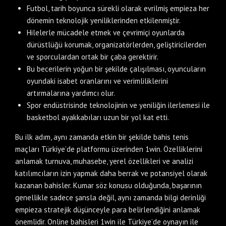
Futbol, tarih boyunca sürekli olarak evrilmiş empieza her
dönemin teknolojik yeniliklerinden etkilenmiştir.
Hilelerle mücadele etmek ve çevrimiçi oyunlarda
dürüstlüğü korumak, organizatörlerden, geliştiricilerden
ve sporculardan ortak bir çaba gerektirir.
Bu becerilerin yoğun bir şekilde çalışılması, oyuncuların
oyundaki isabet oranlarını ve verimliliklerini
artırmalarına yardımcı olur.
Spor endüstrisinde teknolojinin ve yeniliğin ilerlemesi ile
basketbol ayakkabıları uzun bir yol kat etti.
Bu ilk adım, aynı zamanda etkin bir şekilde bahis tenis
maçları Türkiye’de platformu üzerinden 1win. Özelliklerini
anlamak turnuva, muhasebe, yerel özellikleri ve analizi
katılımcıların izin yapmak daha berrak ve potansiyel olarak
kazanan bahisler. Kumar söz konusu olduğunda, başarının
genellikle sadece şansla değil, aynı zamanda bilgi derinliği
empieza stratejik düşünceyle para belirlendiğini anlamak
önemlidir. Online bahisleri 1win ile Türkiye’de oynayın ile