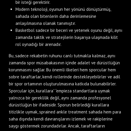
bir isteği gerektirir.
Modern teknoloji, oyunun her yönünü dönüştürmüş,
sahada olan bitenlerin daha derinlemesine
anlaşılmasına olanak tanımıştır.
Basketbol sadece bir beceri ve yetenek oyunu değil, aynı
zamanda taktik ve stratejilerin başarıya ulaşmada kilit
rol oynadığı bir arenadır.
Bu, sadece rekabetin ruhunu canlı tutmakla kalmaz, aynı
zamanda spor müsabakasının içinde adalet ve dürüstlüğün
korunmasını sağlar. Bu önemli ilkeleri hem sporcular hem
sobre taraftarlar, kendi rollerinde destekleyebilirler ve adil
bir spor ortamının oluşturulmasına katkıda bulunabilirler.
Sporcular için, kurallara” “empieza standartlara uymak
yalnızca bir gereklilik değil, aynı zamanda profesyonel
dürüstlüğün bir ifadesidir. Sporun belirlediği kurallara
titizlikle uymak, sprained ankle treatment sahada hem para
saha dışında kendi davranışlarını izlemek ve rakiplerine
saygı göstermek zorundadırlar. Ancak, taraftarların