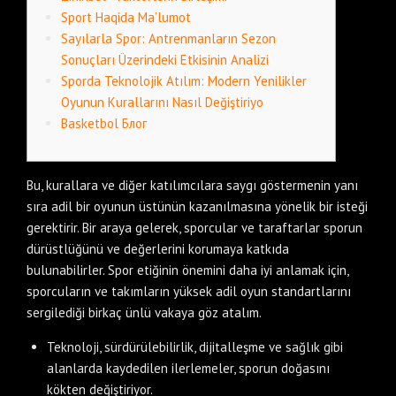
Sport Haqida Ma’lumot
Sayılarla Spor: Antrenmanların Sezon
Sonuçları Üzerindeki Etkisinin Analizi
Sporda Teknolojik Atılım: Modern Yenilikler
Oyunun Kurallarını Nasıl Değiştiriyo
Basketbol Блог
Bu, kurallara ve diğer katılımcılara saygı göstermenin yanı
sıra adil bir oyunun üstünün kazanılmasına yönelik bir isteği
gerektirir. Bir araya gelerek, sporcular ve taraftarlar sporun
dürüstlüğünü ve değerlerini korumaya katkıda
bulunabilirler. Spor etiğinin önemini daha iyi anlamak için,
sporcuların ve takımların yüksek adil oyun standartlarını
sergilediği birkaç ünlü vakaya göz atalım.
Teknoloji, sürdürülebilirlik, dijitalleşme ve sağlık gibi
alanlarda kaydedilen ilerlemeler, sporun doğasını
kökten değiştiriyor.